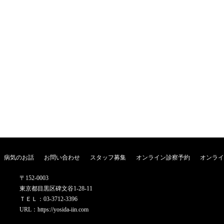
病気のお話
お問い合わせ
スタッフ募集
オンライン診察予約
オンライ
〒152-0003
東京都目黒区碑文谷1-28-11
ＴＥＬ：03-3712-3396
URL：
https://yosida-iin.com