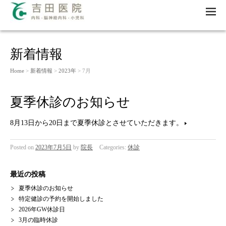
M
EN
U
新着情報
Home
>
新着情報
>
2023年
> 7月
夏季休診のお知らせ
8月13日から20日まで夏季休診とさせていただきます。
Posted on
2023年7月5日
by
院長
Categories:
休診
最近の投稿
夏季休診のお知らせ
特定健診の予約を開始しました
2026年GW休診日
3月の臨時休診