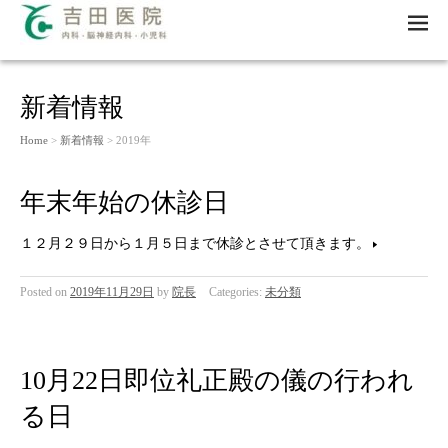
M
EN
U
新着情報
Home
>
新着情報
> 2019年
年末年始の休診日
１２月２９日から１月５日まで休診とさせて頂きます。
Posted on
2019年11月29日
by
院長
Categories:
未分類
10月22日即位礼正殿の儀の行われ
る日