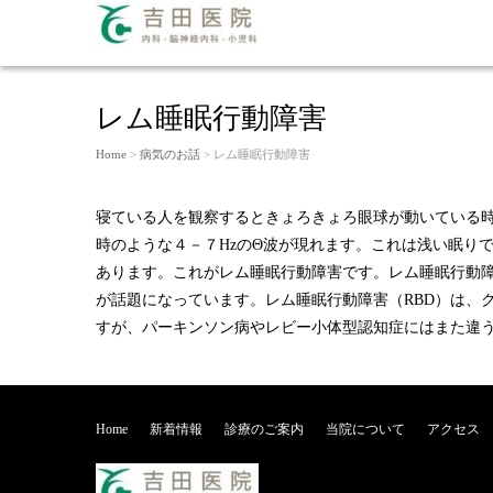
レム睡眠行動障害
Home
>
病気のお話
> レム睡眠行動障害
寝ている人を観察するときょろきょろ眼球が動いている時間が
時のような４－７HzのΘ波が現れます。これは浅い眠り
あります。これがレム睡眠行動障害です。レム睡眠行動障
が話題になっています。レム睡眠行動障害（RBD）は、
すが、パーキンソン病やレビー小体型認知症にはまた違
Home
新着情報
診療のご案内
当院について
アクセス