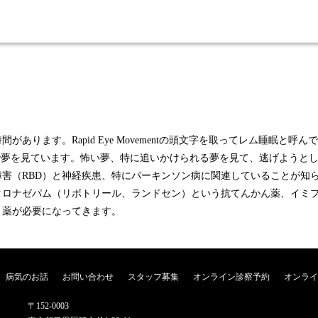
あります。Rapid Eye Movementの頭文字を取ってレム睡眠と
で夢を見ています。怖い夢、特に追いかけられる夢を見て、逃げようと
害（RBD）と神経疾患、特にパーキンソン病に関連していることが知
クロナゼパム（リボトリール、ランドセン）という抗てんかん薬、イミ
う薬が必要になってきます。
病気のお話
お問い合わせ
スタッフ募集
オンライン診察予約
オンライ
〒152-0003