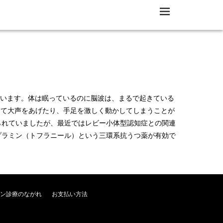
M
EN
U
呼んでいます。体は眠っているのに脳波は、まるで起きている
して大声をあげたり、手足を激しく動かしてしまうことが
られていましたが、最近ではレビー小体型認知症との関連
プラミン（トフラニール）という三環系抗うつ薬が有効で
ン診療のながれ
お支払い方法